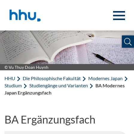
Zum Inhalt springen
Zur Suche springen
© Vu Thuy Doan Huynh
HHU
Die Philosophische Fakultät
Modernes Japan
Studium
Studiengänge und Varianten
BA Modernes
Japan Ergänzungsfach
BA Ergänzungsfach